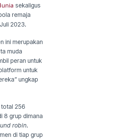
dunia
sekaligus
bola remaja
Juli 2023.
n ini merupakan
nta muda
mbil peran untuk
latform untuk
mereka” ungkap
total 256
di 8 grup dimana
ound robin
.
men di tiap grup