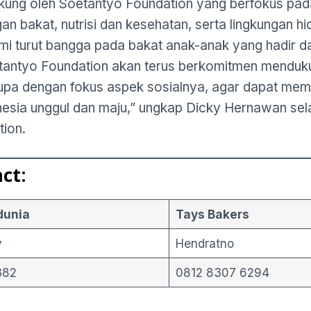
dukung oleh Soetantyo Foundation yang berfokus pad
n bakat, nutrisi dan kesehatan, serta lingkungan hi
mi turut bangga pada bakat anak-anak yang hadir da
tantyo Foundation akan terus berkomitmen menduk
upa dengan fokus aspek sosialnya, agar dapat me
esia unggul dan maju,” ungkap Dicky Hernawan sel
ion.
ct:
dunia
Tays Bakers
y
Hendratno
382
0812 8307 6294