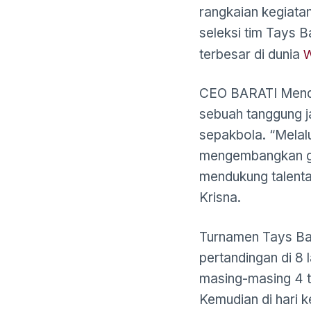
rangkaian kegiata
seleksi tim Tays 
W
terbesar di dunia
CEO BARATI Mendu
sebuah tanggung j
sepakbola. “Melalu
mengembangkan ge
mendukung talenta
Krisna.
Turnamen Tays Bak
pertandingan di 8 
masing-masing 4 t
Kemudian di hari k