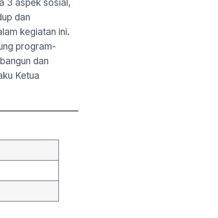
a 3 aspek sosial,
dup dan
lam kegiatan ini.
ung program-
mbangun dan
aku Ketua