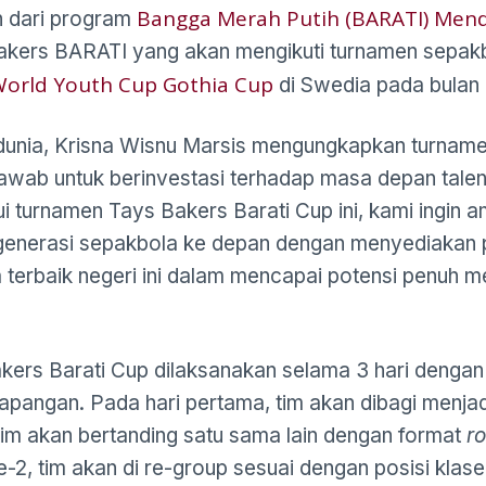
Bangga Merah Putih (BARATI) Men
n dari program
Bakers BARATI yang akan mengikuti turnamen sepak
orld Youth Cup Gothia Cup
di Swedia pada bulan 
nia, Krisna Wisnu Marsis mengungkapkan turname
awab untuk berinvestasi terhadap masa depan tale
i turnamen Tays Bakers Barati Cup ini, kami ingin a
nerasi sepakbola ke depan dengan menyediakan p
 terbaik negeri ini dalam mencapai potensi penuh 
ers Barati Cup dilaksanakan selama 3 hari dengan 
lapangan. Pada hari pertama, tim akan dibagi menja
im akan bertanding satu sama lain dengan format
r
e-2, tim akan di re-group sesuai dengan posisi klase