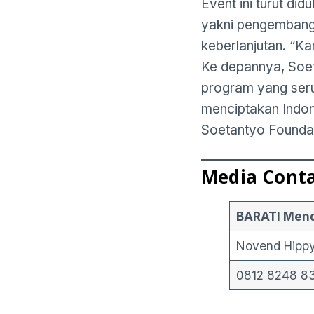
Event ini turut di
yakni pengembanga
keberlanjutan. “Ka
Ke depannya, Soe
program yang ser
menciptakan Indon
Soetantyo Foundat
Media Conta
BARATI Men
Novend Hipp
0812 8248 8