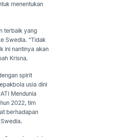
untuk menentukan
n terbaik yang
ke Swedia. “Tidak
k ini nantinya akan
bah Krisna.
engan spirit
pakbola usia dini
RATI Mendunia
ahun 2022, tim
at berhadapan
h Swedia.