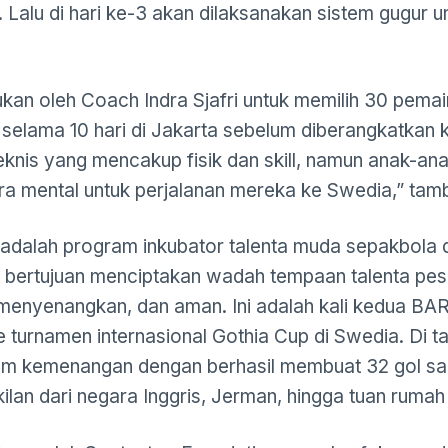
 Lalu di hari ke-3 akan dilaksanakan sistem gugur 
ukan oleh Coach Indra Sjafri untuk memilih 30 pemai
 selama 10 hari di Jakarta sebelum diberangkatkan 
knis yang mencakup fisik dan skill, namun anak-ana
ra mental untuk perjalanan mereka ke Swedia,” tam
dalah program inkubator talenta muda sepakbola d
 bertujuan menciptakan wadah tempaan talenta pese
 menyenangkan, dan aman. Ini adalah kali kedua BA
 turnamen internasional Gothia Cup di Swedia. Di t
am kemenangan dengan berhasil membuat 32 gol sa
ilan dari negara Inggris, Jerman, hingga tuan ruma