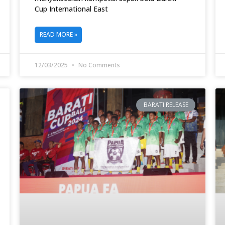
Cup International East
READ MORE »
12/03/2025
No Comments
BARATI RELEASE